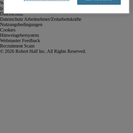
Impressum
Datenschutz
Datenschutz Arbeitnehmer/Zeitarbeitskräfte
Nutzungsbedingungen
Cookies
Hinweisgebersystem
Webmaster Feedback
Recruitment Scam