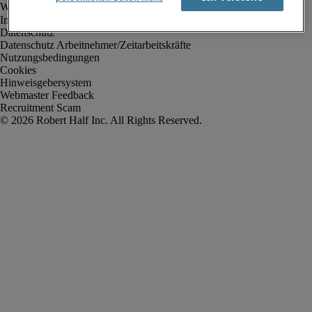
Impressum
Datenschutz
Datenschutz Arbeitnehmer/Zeitarbeitskräfte
Nutzungsbedingungen
Cookies
Hinweisgebersystem
Webmaster Feedback
Recruitment Scam