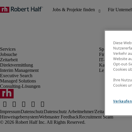
Diese Webs
Nutzererfa
Verkehr au
Jobsuche
Finanz- & Rechn
Website au
Zeitarbeit
IT-Bereich
Opt-out-Si
Direktvermittlung
Kaufmännischer 
Cookies ü
Interim Management
Legal
Executive Search
Ihre Nutzu
Managed Solutions
Cookies un
Consulting-Lösungen
Verkaufen 
Impressum
Datenschutz
Datenschutz Arbeitnehmer/Zeitarbeitskräfte
Nut
Hinweisgebersystem
Webmaster Feedback
Recruitment Scam