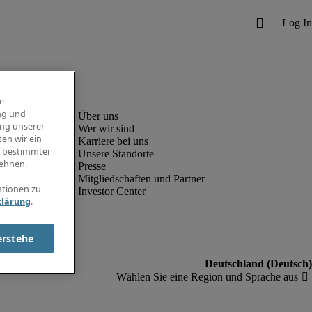
e
ng und
ung unserer
Wer wir sind
en wir ein
Karriere bei uns
g bestimmter
Unsere Standorte
ehnen.
Presse
Mitgliedschaften und Partner
ationen zu
Investor Center
klärung
.
erstehe