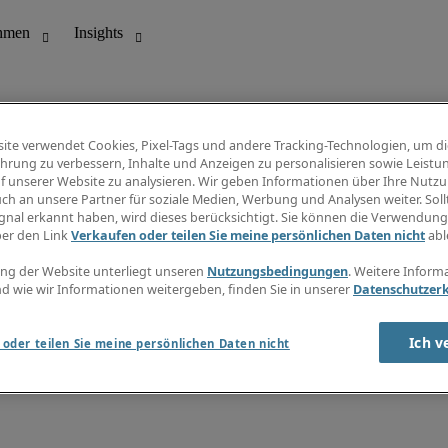
ite verwendet Cookies, Pixel-Tags und andere Tracking-Technologien, um di
hrung zu verbessern, Inhalte und Anzeigen zu personalisieren sowie Leistu
f unserer Website zu analysieren. Wir geben Informationen über Ihre Nutz
ungswesen
Info Center
ch an unsere Partner für soziale Medien, Werbung und Analysen weiter. Sollt
Jobübersicht
gnal erkannt haben, wird dieses berücksichtigt. Sie können die Verwendun
Bereich
Gehaltsübersicht
ber den Link
Verkaufen oder teilen Sie meine persönlichen Daten nicht
abl
E-Learning
Newsletter
ng der Website unterliegt unseren
Nutzungsbedingungen
. Weitere Inform
d wie wir Informationen weitergeben, finden Sie in unserer
Datenschutzer
Ich v
oder teilen Sie meine persönlichen Daten nicht
zungsbedingungen
Cookies