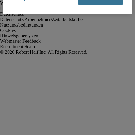
Impressum
Datenschutz
Datenschutz Arbeitnehmer/Zeitarbeitskräfte
Nutzungsbedingungen
Cookies
Hinweisgebersystem
Webmaster Feedback
Recruitment Scam