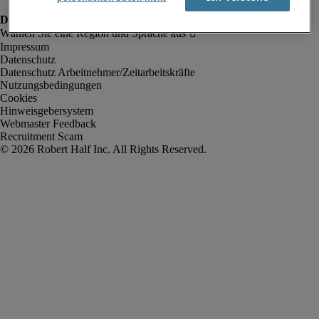
Impressum
Datenschutz
Datenschutz Arbeitnehmer/Zeitarbeitskräfte
Nutzungsbedingungen
Cookies
Hinweisgebersystem
Webmaster Feedback
Recruitment Scam