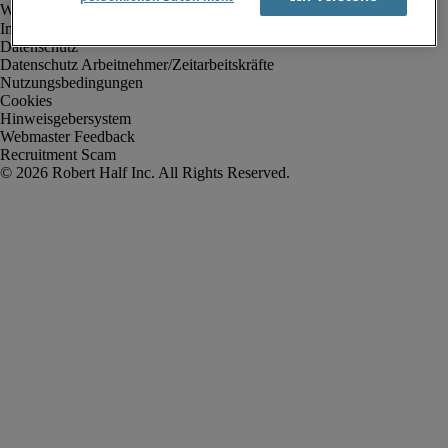
Impressum
Datenschutz
Datenschutz Arbeitnehmer/Zeitarbeitskräfte
Nutzungsbedingungen
Cookies
Hinweisgebersystem
Webmaster Feedback
Recruitment Scam