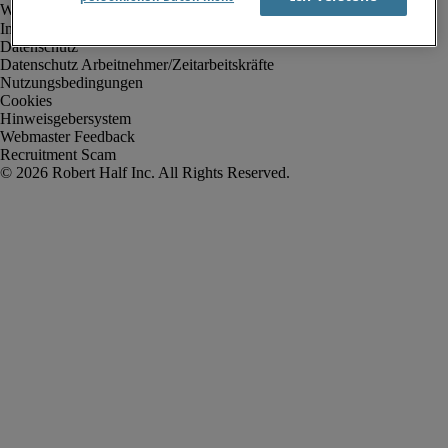
Impressum
Datenschutz
Datenschutz Arbeitnehmer/Zeitarbeitskräfte
Nutzungsbedingungen
Cookies
Hinweisgebersystem
Webmaster Feedback
Recruitment Scam