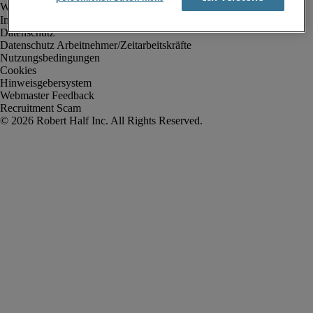
Impressum
Datenschutz
Datenschutz Arbeitnehmer/Zeitarbeitskräfte
Nutzungsbedingungen
Cookies
Hinweisgebersystem
Webmaster Feedback
Recruitment Scam