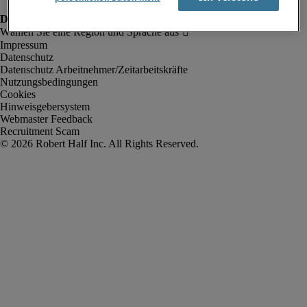
Impressum
Datenschutz
Datenschutz Arbeitnehmer/Zeitarbeitskräfte
Nutzungsbedingungen
Cookies
Hinweisgebersystem
Webmaster Feedback
Recruitment Scam