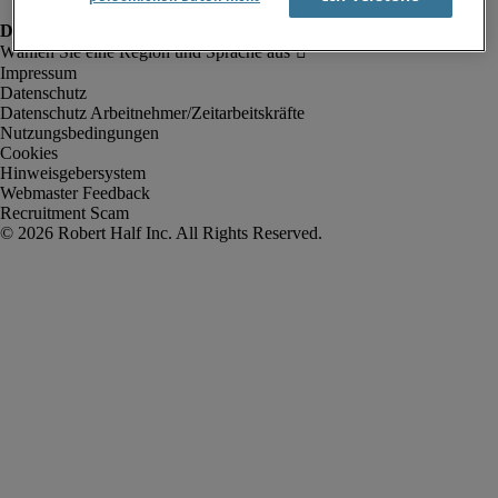
Impressum
Datenschutz
Datenschutz Arbeitnehmer/Zeitarbeitskräfte
Nutzungsbedingungen
Cookies
Hinweisgebersystem
Webmaster Feedback
Recruitment Scam