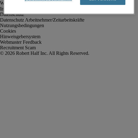
Impressum
Datenschutz
Datenschutz Arbeitnehmer/Zeitarbeitskräfte
Nutzungsbedingungen
Cookies
Hinweisgebersystem
Webmaster Feedback
Recruitment Scam