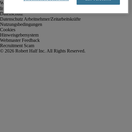
Impressum
Datenschutz
Datenschutz Arbeitnehmer/Zeitarbeitskräfte
Nutzungsbedingungen
Cookies
Hinweisgebersystem
Webmaster Feedback
Recruitment Scam