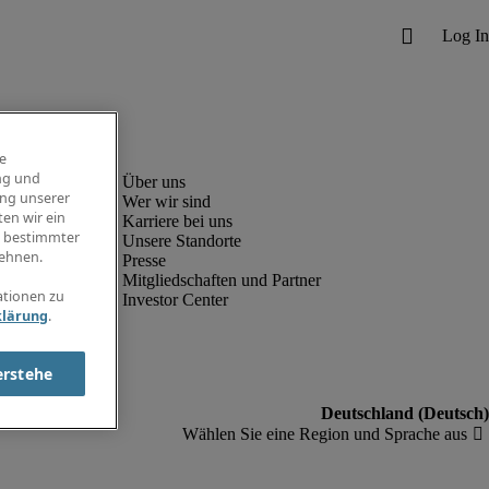
e
ng und
ung unserer
Wer wir sind
en wir ein
Karriere bei uns
g bestimmter
Unsere Standorte
ehnen.
Presse
Mitgliedschaften und Partner
ationen zu
Investor Center
klärung
.
erstehe