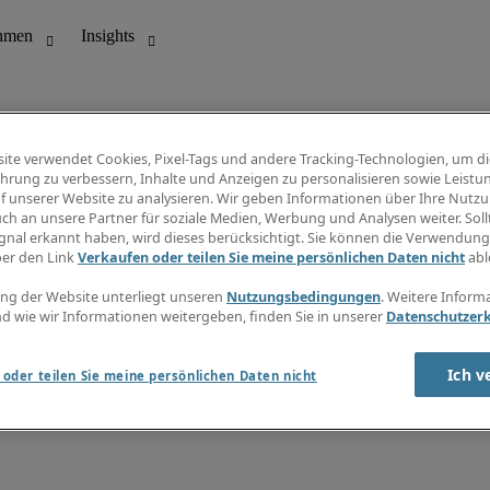
ite verwendet Cookies, Pixel-Tags und andere Tracking-Technologien, um di
hrung zu verbessern, Inhalte und Anzeigen zu personalisieren sowie Leistu
f unserer Website zu analysieren. Wir geben Informationen über Ihre Nutz
ungswesen
Info Center
ch an unsere Partner für soziale Medien, Werbung und Analysen weiter. Sollt
Jobübersicht
gnal erkannt haben, wird dieses berücksichtigt. Sie können die Verwendun
Bereich
Gehaltsübersicht
ber den Link
Verkaufen oder teilen Sie meine persönlichen Daten nicht
abl
E-Learning
Newsletter
ng der Website unterliegt unseren
Nutzungsbedingungen
. Weitere Inform
d wie wir Informationen weitergeben, finden Sie in unserer
Datenschutzer
Ich v
oder teilen Sie meine persönlichen Daten nicht
zungsbedingungen
Cookies