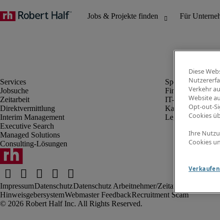
Diese Webs
Nutzererfa
Verkehr au
Jobsuche
Finanz- & Rechn
Website au
Zeitarbeit
IT-Bereich
Opt-out-Si
Direktvermittlung
Kaufmännischer 
Cookies ü
Interim Management
Legal
Executive Search
Ihre Nutzu
Managed Solutions
Cookies un
Consulting-Lösungen
Verkaufen 
Impressum
Datenschutz
Datenschutz Arbeitnehmer/Zeitarbeitskräfte
Nut
Hinweisgebersystem
Webmaster Feedback
Recruitment Scam