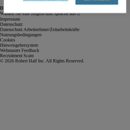
Impressum
Datenschutz
Datenschutz Arbeitnehmer/Zeitarbeitskräfte
Nutzungsbedingungen
Cookies
Hinweisgebersystem
Webmaster Feedback
Recruitment Scam