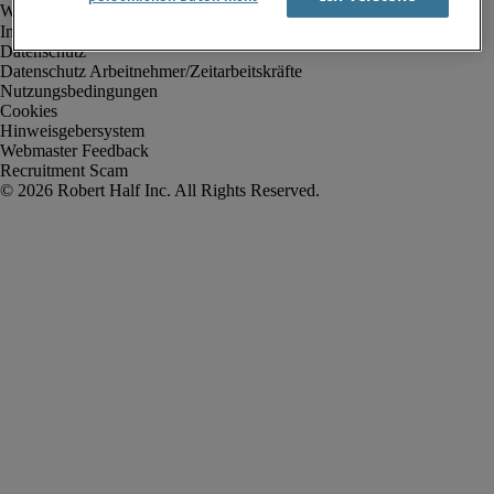
Impressum
Datenschutz
Datenschutz Arbeitnehmer/Zeitarbeitskräfte
Nutzungsbedingungen
Cookies
Hinweisgebersystem
Webmaster Feedback
Recruitment Scam