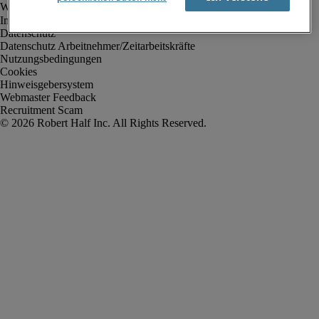
Impressum
Datenschutz
Datenschutz Arbeitnehmer/Zeitarbeitskräfte
Nutzungsbedingungen
Cookies
Hinweisgebersystem
Webmaster Feedback
Recruitment Scam