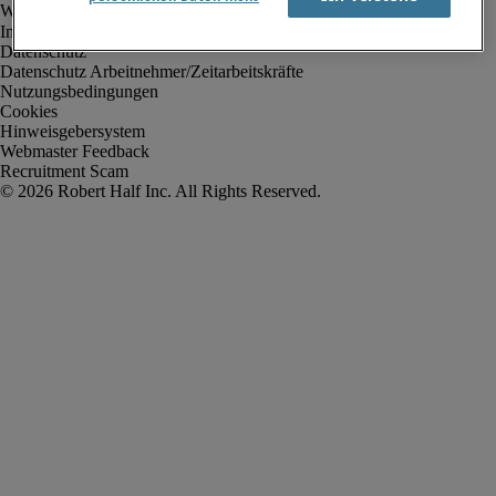
Impressum
Datenschutz
Datenschutz Arbeitnehmer/Zeitarbeitskräfte
Nutzungsbedingungen
Cookies
Hinweisgebersystem
Webmaster Feedback
Recruitment Scam