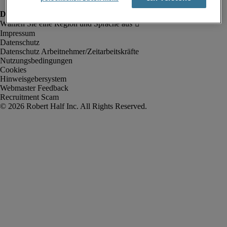
Impressum
Datenschutz
Datenschutz Arbeitnehmer/Zeitarbeitskräfte
Nutzungsbedingungen
Cookies
Hinweisgebersystem
Webmaster Feedback
Recruitment Scam