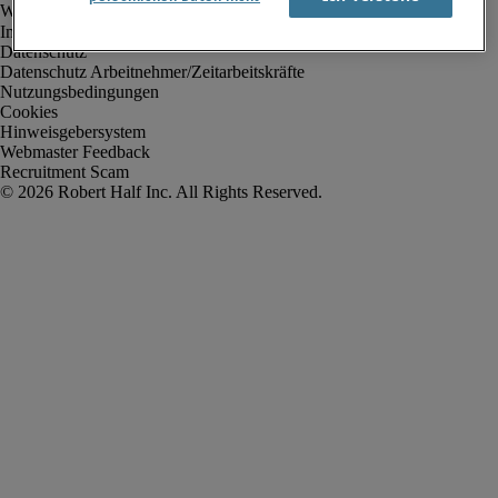
Impressum
Datenschutz
Datenschutz Arbeitnehmer/Zeitarbeitskräfte
Nutzungsbedingungen
Cookies
Hinweisgebersystem
Webmaster Feedback
Recruitment Scam