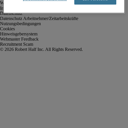
Impressum
Datenschutz
Datenschutz Arbeitnehmer/Zeitarbeitskräfte
Nutzungsbedingungen
Cookies
Hinweisgebersystem
Webmaster Feedback
Recruitment Scam