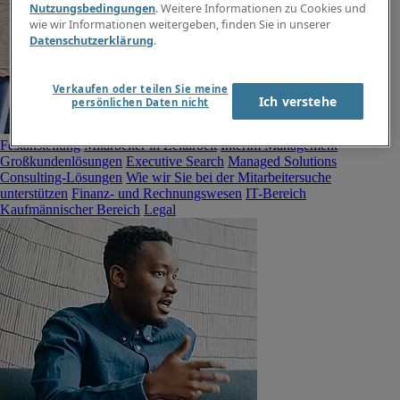
Nutzungsbedingungen
. Weitere Informationen zu Cookies und
wie wir Informationen weitergeben, finden Sie in unserer
Datenschutzerklärung
.
Verkaufen oder teilen Sie meine
Ich verstehe
persönlichen Daten nicht
Mitarbeiter in
Festanstellung
Mitarbeiter in Zeitarbeit
Interim Management
Großkundenlösungen
Executive Search
Managed Solutions
Consulting-Lösungen
Wie wir Sie bei der Mitarbeitersuche
unterstützen
Finanz- und Rechnungswesen
IT-Bereich
Kaufmännischer Bereich
Legal