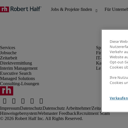
Diese Webs
Nutzererfa
Verkehr au
Jobsuche
Finanz- & Rechn
Website au
Zeitarbeit
IT-Bereich
Opt-out-Si
Direktvermittlung
Kaufmännischer 
Cookies ü
Interim Management
Legal
Executive Search
Ihre Nutzu
Managed Solutions
Cookies un
Consulting-Lösungen
Verkaufen 
Impressum
Datenschutz
Datenschutz Arbeitnehmer/Zeitarbeitskräfte
Nut
Hinweisgebersystem
Webmaster Feedback
Recruitment Scam