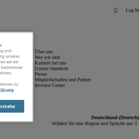
e
ng und
ung unserer
Wer wir sind
en wir ein
Karriere bei uns
g bestimmter
Unsere Standorte
ehnen.
Presse
Mitgliedschaften und Partner
ationen zu
Investor Center
klärung
.
erstehe