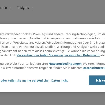
ite verwendet Cookies, Pixel-Tags und andere Tracking-Technologien, um di
hrung zu verbessern, Inhalte und Anzeigen zu personalisieren sowie Leistu
f unserer Website zu analysieren. Wir geben Informationen über Ihre Nutz
ungswesen
Info Center
ch an unsere Partner für soziale Medien, Werbung und Analysen weiter. Sollt
Jobübersicht
gnal erkannt haben, wird dieses berücksichtigt. Sie können die Verwendun
Bereich
Gehaltsübersicht
ber den Link
Verkaufen oder teilen Sie meine persönlichen Daten nicht
abl
E-Learning
Newsletter
ng der Website unterliegt unseren
Nutzungsbedingungen
. Weitere Inform
d wie wir Informationen weitergeben, finden Sie in unserer
Datenschutzer
Ich v
oder teilen Sie meine persönlichen Daten nicht
zungsbedingungen
Cookies