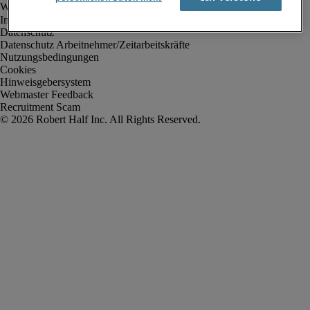
Impressum
Datenschutz
Datenschutz Arbeitnehmer/Zeitarbeitskräfte
Nutzungsbedingungen
Cookies
Hinweisgebersystem
Webmaster Feedback
Recruitment Scam