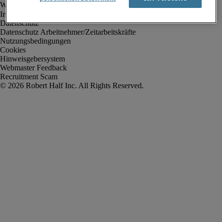
Impressum
Datenschutz
Datenschutz Arbeitnehmer/Zeitarbeitskräfte
Nutzungsbedingungen
Cookies
Hinweisgebersystem
Webmaster Feedback
Recruitment Scam