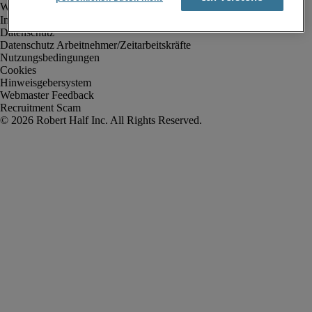
Impressum
Datenschutz
Datenschutz Arbeitnehmer/Zeitarbeitskräfte
Nutzungsbedingungen
Cookies
Hinweisgebersystem
Webmaster Feedback
Recruitment Scam