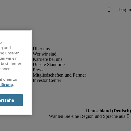
e
ng und
ung unserer
Wer wir sind
en wir ein
Karriere bei uns
g bestimmter
Unsere Standorte
ehnen.
Presse
Mitgliedschaften und Partner
ationen zu
Investor Center
klärung
.
erstehe