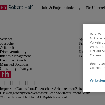
Diese Webs
Nutzererfa
Verkehr au
Jobsuche
Finanz- & Rechn
Website au
Zeitarbeit
IT-Bereich
Opt-out-Si
Direktvermittlung
Kaufmännischer 
Cookies ü
Interim Management
Legal
Executive Search
Ihre Nutzu
Managed Solutions
Cookies un
Consulting-Lösungen
Verkaufen 
Impressum
Datenschutz
Datenschutz Arbeitnehmer/Zeitarbeitskräfte
Nut
Hinweisgebersystem
Webmaster Feedback
Recruitment Scam