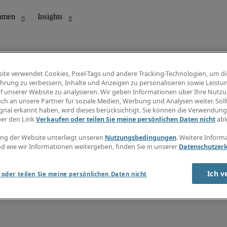
ite verwendet Cookies, Pixel-Tags und andere Tracking-Technologien, um di
hrung zu verbessern, Inhalte und Anzeigen zu personalisieren sowie Leistu
f unserer Website zu analysieren. Wir geben Informationen über Ihre Nutz
ungswesen
Info Center
ch an unsere Partner für soziale Medien, Werbung und Analysen weiter. Sollt
Jobübersicht
gnal erkannt haben, wird dieses berücksichtigt. Sie können die Verwendun
Bereich
Gehaltsübersicht
ber den Link
Verkaufen oder teilen Sie meine persönlichen Daten nicht
abl
E-Learning
Newsletter
ng der Website unterliegt unseren
Nutzungsbedingungen
. Weitere Inform
d wie wir Informationen weitergeben, finden Sie in unserer
Datenschutzer
Ich v
oder teilen Sie meine persönlichen Daten nicht
zungsbedingungen
Cookies