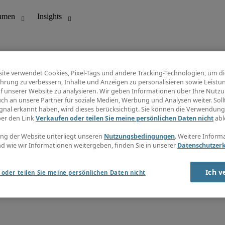
ite verwendet Cookies, Pixel-Tags und andere Tracking-Technologien, um di
hrung zu verbessern, Inhalte und Anzeigen zu personalisieren sowie Leistu
f unserer Website zu analysieren. Wir geben Informationen über Ihre Nutz
ungswesen
Info Center
ch an unsere Partner für soziale Medien, Werbung und Analysen weiter. Sollt
Jobübersicht
gnal erkannt haben, wird dieses berücksichtigt. Sie können die Verwendun
Bereich
Gehaltsübersicht
ber den Link
Verkaufen oder teilen Sie meine persönlichen Daten nicht
abl
E-Learning
Newsletter
ng der Website unterliegt unseren
Nutzungsbedingungen
. Weitere Inform
d wie wir Informationen weitergeben, finden Sie in unserer
Datenschutzer
Ich v
oder teilen Sie meine persönlichen Daten nicht
zungsbedingungen
Cookies