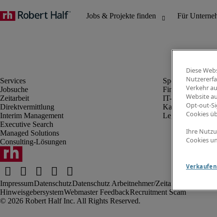
Diese Webs
Nutzererfa
Verkehr au
Jobsuche
Finanz- & Rechn
Website au
Zeitarbeit
IT-Bereich
Opt-out-Si
Direktvermittlung
Kaufmännischer 
Cookies ü
Interim Management
Legal
Executive Search
Ihre Nutzu
Managed Solutions
Cookies un
Consulting-Lösungen
Verkaufen 
Impressum
Datenschutz
Datenschutz Arbeitnehmer/Zeitarbeitskräfte
Nut
Hinweisgebersystem
Webmaster Feedback
Recruitment Scam