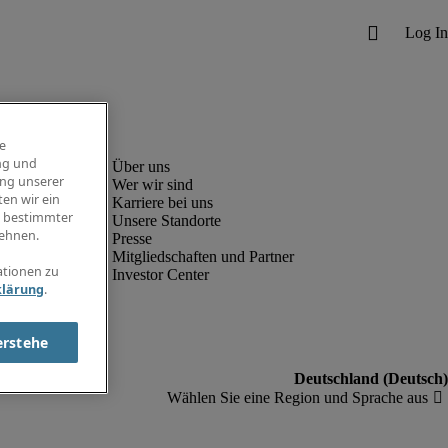
e
ng und
ung unserer
Wer wir sind
en wir ein
Karriere bei uns
g bestimmter
Unsere Standorte
ehnen.
Presse
Mitgliedschaften und Partner
ationen zu
Investor Center
klärung
.
erstehe