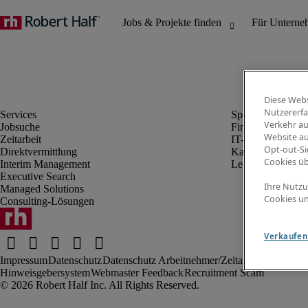
Diese Webs
Nutzererfa
Verkehr au
Jobsuche
Finanz- & Rechn
Website au
Zeitarbeit
IT-Bereich
Opt-out-Si
Direktvermittlung
Kaufmännischer 
Cookies ü
Interim Management
Legal
Executive Search
Ihre Nutzu
Managed Solutions
Cookies un
Consulting-Lösungen
Verkaufen 
Impressum
Datenschutz
Datenschutz Arbeitnehmer/Zeitarbeitskräfte
Nut
Hinweisgebersystem
Webmaster Feedback
Recruitment Scam