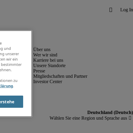
e
ng und
ung unserer
Wer wir sind
en wir ein
Karriere bei uns
g bestimmter
Unsere Standorte
ehnen.
Presse
Mitgliedschaften und Partner
ationen zu
Investor Center
klärung
.
erstehe