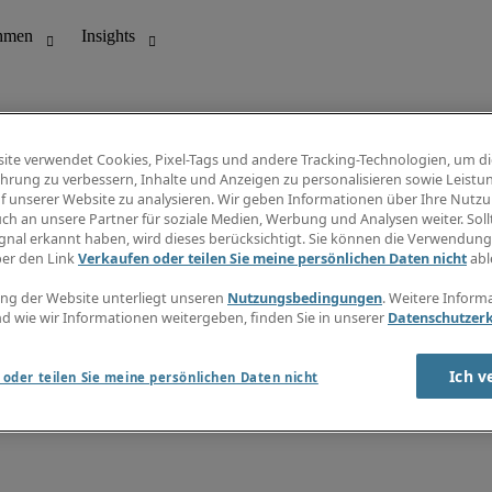
ite verwendet Cookies, Pixel-Tags und andere Tracking-Technologien, um di
hrung zu verbessern, Inhalte und Anzeigen zu personalisieren sowie Leistu
f unserer Website zu analysieren. Wir geben Informationen über Ihre Nutz
ungswesen
Info Center
ch an unsere Partner für soziale Medien, Werbung und Analysen weiter. Sollt
Jobübersicht
gnal erkannt haben, wird dieses berücksichtigt. Sie können die Verwendun
Bereich
Gehaltsübersicht
ber den Link
Verkaufen oder teilen Sie meine persönlichen Daten nicht
abl
E-Learning
Newsletter
ng der Website unterliegt unseren
Nutzungsbedingungen
. Weitere Inform
d wie wir Informationen weitergeben, finden Sie in unserer
Datenschutzer
Ich v
oder teilen Sie meine persönlichen Daten nicht
zungsbedingungen
Cookies