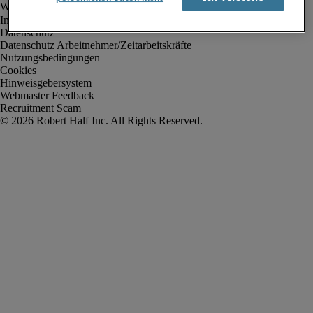
Impressum
Datenschutz
Datenschutz Arbeitnehmer/Zeitarbeitskräfte
Nutzungsbedingungen
Cookies
Hinweisgebersystem
Webmaster Feedback
Recruitment Scam