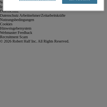
Impressum
Datenschutz
Datenschutz Arbeitnehmer/Zeitarbeitskräfte
Nutzungsbedingungen
Cookies
Hinweisgebersystem
Webmaster Feedback
Recruitment Scam