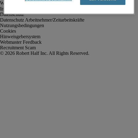
Impressum
Datenschutz
Datenschutz Arbeitnehmer/Zeitarbeitskräfte
Nutzungsbedingungen
Cookies
Hinweisgebersystem
Webmaster Feedback
Recruitment Scam