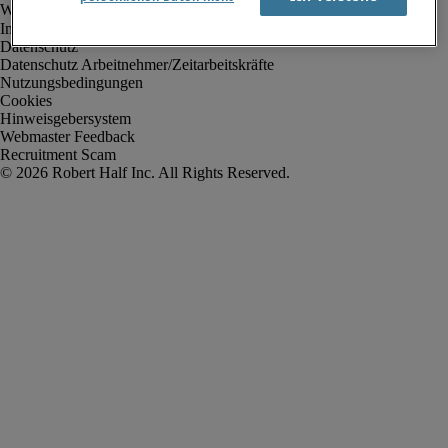
Impressum
Datenschutz
Datenschutz Arbeitnehmer/Zeitarbeitskräfte
Nutzungsbedingungen
Cookies
Hinweisgebersystem
Webmaster Feedback
Recruitment Scam