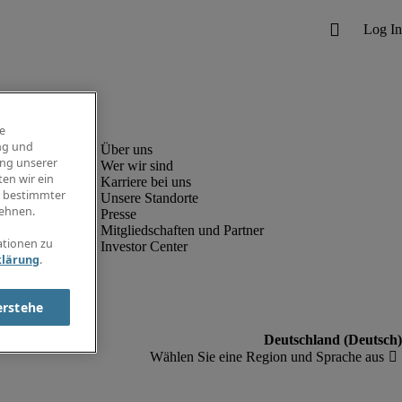
e
ng und
ung unserer
Wer wir sind
en wir ein
Karriere bei uns
g bestimmter
Unsere Standorte
ehnen.
Presse
Mitgliedschaften und Partner
ationen zu
Investor Center
klärung
.
erstehe