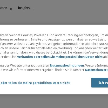
ite verwendet Cookies, Pixel-Tags und andere Tracking-Technologien, um di
hrung zu verbessern, Inhalte und Anzeigen zu personalisieren sowie Leistu
f unserer Website zu analysieren. Wir geben Informationen über Ihre Nutz
ungswesen
Info Center
ch an unsere Partner für soziale Medien, Werbung und Analysen weiter. Sollt
Jobübersicht
gnal erkannt haben, wird dieses berücksichtigt. Sie können die Verwendun
Bereich
Gehaltsübersicht
ber den Link
Verkaufen oder teilen Sie meine persönlichen Daten nicht
abl
E-Learning
Newsletter
ng der Website unterliegt unseren
Nutzungsbedingungen
. Weitere Inform
d wie wir Informationen weitergeben, finden Sie in unserer
Datenschutzer
Ich v
oder teilen Sie meine persönlichen Daten nicht
zungsbedingungen
Cookies