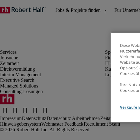
Diese Webs
Nutzererfa
Verkehr au
Jobsuche
Finanz- & Rechn
Website au
Zeitarbeit
IT-Bereich
Opt-out-Si
Direktvermittlung
Kaufmännischer 
Cookies ü
Interim Management
Legal
Executive Search
Ihre Nutzu
Managed Solutions
Cookies un
Consulting-Lösungen
Verkaufen 
Impressum
Datenschutz
Datenschutz Arbeitnehmer/Zeitarbeitskräfte
Nut
Hinweisgebersystem
Webmaster Feedback
Recruitment Scam