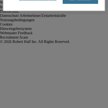
Impressum
Datenschutz
Datenschutz Arbeitnehmer/Zeitarbeitskräfte
Nutzungsbedingungen
Cookies
Hinweisgebersystem
Webmaster Feedback
Recruitment Scam