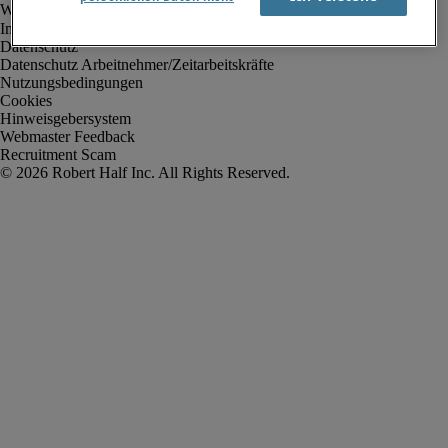
Impressum
Datenschutz
Datenschutz Arbeitnehmer/Zeitarbeitskräfte
Nutzungsbedingungen
Cookies
Hinweisgebersystem
Webmaster Feedback
Recruitment Scam