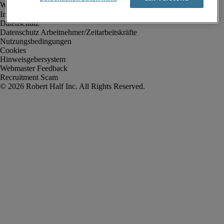
Impressum
Datenschutz
Datenschutz Arbeitnehmer/Zeitarbeitskräfte
Nutzungsbedingungen
Cookies
Hinweisgebersystem
Webmaster Feedback
Recruitment Scam