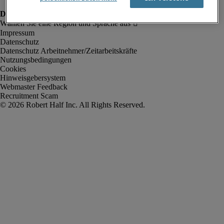
Impressum
Datenschutz
Datenschutz Arbeitnehmer/Zeitarbeitskräfte
Nutzungsbedingungen
Cookies
Hinweisgebersystem
Webmaster Feedback
Recruitment Scam