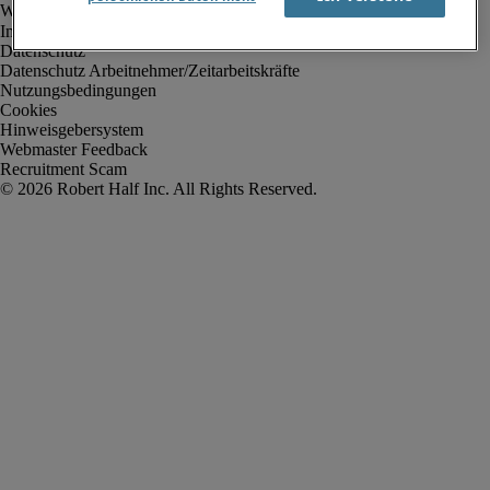
Impressum
Datenschutz
Datenschutz Arbeitnehmer/Zeitarbeitskräfte
Nutzungsbedingungen
Cookies
Hinweisgebersystem
Webmaster Feedback
Recruitment Scam