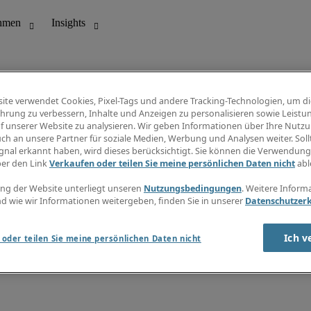
ite verwendet Cookies, Pixel-Tags und andere Tracking-Technologien, um di
hrung zu verbessern, Inhalte und Anzeigen zu personalisieren sowie Leistu
f unserer Website zu analysieren. Wir geben Informationen über Ihre Nutz
ungswesen
Info Center
ch an unsere Partner für soziale Medien, Werbung und Analysen weiter. Sollt
Jobübersicht
gnal erkannt haben, wird dieses berücksichtigt. Sie können die Verwendun
Bereich
Gehaltsübersicht
ber den Link
Verkaufen oder teilen Sie meine persönlichen Daten nicht
abl
E-Learning
Newsletter
ng der Website unterliegt unseren
Nutzungsbedingungen
. Weitere Inform
d wie wir Informationen weitergeben, finden Sie in unserer
Datenschutzer
Ich v
oder teilen Sie meine persönlichen Daten nicht
zungsbedingungen
Cookies