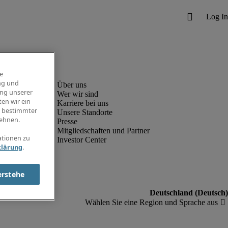
e
ng und
ung unserer
Wer wir sind
en wir ein
Karriere bei uns
g bestimmter
Unsere Standorte
ehnen.
Presse
Mitgliedschaften und Partner
ationen zu
Investor Center
klärung
.
erstehe