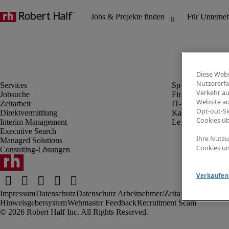
Diese Webs
Nutzererfa
Verkehr au
Jobsuche
Finanz- & Rechn
Website au
Zeitarbeit
IT-Bereich
Opt-out-Si
Direktvermittlung
Kaufmännischer 
Cookies ü
Interim Management
Legal
Executive Search
Ihre Nutzu
Managed Solutions
Cookies un
Consulting-Lösungen
Verkaufen 
Impressum
Datenschutz
Datenschutz Arbeitnehmer/Zeitarbeitskräfte
Nut
Hinweisgebersystem
Webmaster Feedback
Recruitment Scam