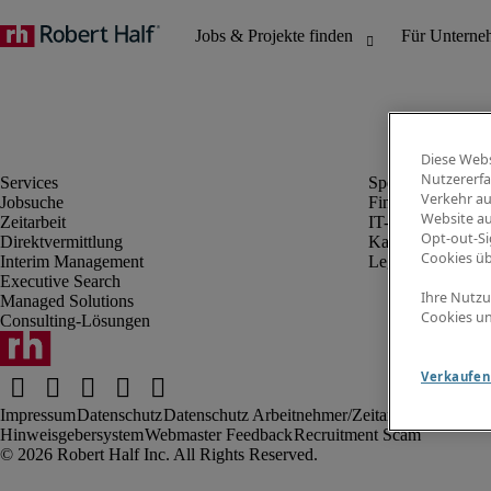
Diese Webs
Nutzererfa
Verkehr au
Jobsuche
Finanz- & Rechn
Website au
Zeitarbeit
IT-Bereich
Opt-out-Si
Direktvermittlung
Kaufmännischer 
Cookies ü
Interim Management
Legal
Executive Search
Ihre Nutzu
Managed Solutions
Cookies un
Consulting-Lösungen
Verkaufen 
Impressum
Datenschutz
Datenschutz Arbeitnehmer/Zeitarbeitskräfte
Nut
Hinweisgebersystem
Webmaster Feedback
Recruitment Scam