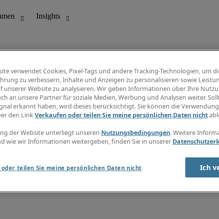
ite verwendet Cookies, Pixel-Tags und andere Tracking-Technologien, um di
hrung zu verbessern, Inhalte und Anzeigen zu personalisieren sowie Leistu
f unserer Website zu analysieren. Wir geben Informationen über Ihre Nutz
ungswesen
Info Center
ch an unsere Partner für soziale Medien, Werbung und Analysen weiter. Sollt
Jobübersicht
gnal erkannt haben, wird dieses berücksichtigt. Sie können die Verwendun
Bereich
Gehaltsübersicht
ber den Link
Verkaufen oder teilen Sie meine persönlichen Daten nicht
abl
E-Learning
Newsletter
ng der Website unterliegt unseren
Nutzungsbedingungen
. Weitere Inform
d wie wir Informationen weitergeben, finden Sie in unserer
Datenschutzer
Ich v
oder teilen Sie meine persönlichen Daten nicht
zungsbedingungen
Cookies