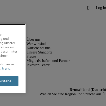
e
ng und
ung unserer
Wer wir sind
en wir ein
Karriere bei uns
g bestimmter
Unsere Standorte
ehnen.
Presse
Mitgliedschaften und Partner
ationen zu
Investor Center
klärung
.
erstehe