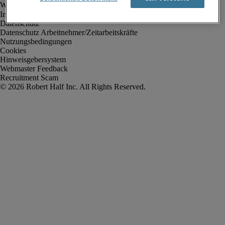
Impressum
Datenschutz
Datenschutz Arbeitnehmer/Zeitarbeitskräfte
Nutzungsbedingungen
Cookies
Hinweisgebersystem
Webmaster Feedback
Recruitment Scam