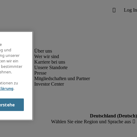
e
ng und
ung unserer
Wer wir sind
en wir ein
Karriere bei uns
g bestimmter
Unsere Standorte
ehnen.
Presse
Mitgliedschaften und Partner
ationen zu
Investor Center
klärung
.
erstehe