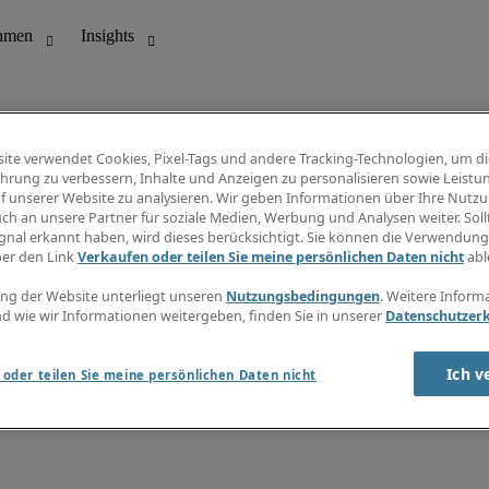
ite verwendet Cookies, Pixel-Tags und andere Tracking-Technologien, um di
hrung zu verbessern, Inhalte und Anzeigen zu personalisieren sowie Leistu
f unserer Website zu analysieren. Wir geben Informationen über Ihre Nutz
ungswesen
Info Center
ch an unsere Partner für soziale Medien, Werbung und Analysen weiter. Sollt
Jobübersicht
gnal erkannt haben, wird dieses berücksichtigt. Sie können die Verwendun
Bereich
Gehaltsübersicht
ber den Link
Verkaufen oder teilen Sie meine persönlichen Daten nicht
abl
E-Learning
Newsletter
ng der Website unterliegt unseren
Nutzungsbedingungen
. Weitere Inform
d wie wir Informationen weitergeben, finden Sie in unserer
Datenschutzer
Ich v
oder teilen Sie meine persönlichen Daten nicht
zungsbedingungen
Cookies