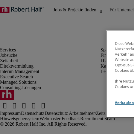
Diese Webs
Nutzererfa
Verkehr au
Jobsuche
Finanz- & Rechn
Website au
Zeitarbeit
IT-Bereich
Opt-out-Si
Direktvermittlung
Kaufmännischer 
Cookies ü
Interim Management
Legal
Executive Search
Ihre Nutzu
Managed Solutions
Cookies un
Consulting-Lösungen
Verkaufen 
Impressum
Datenschutz
Datenschutz Arbeitnehmer/Zeitarbeitskräfte
Nut
Hinweisgebersystem
Webmaster Feedback
Recruitment Scam