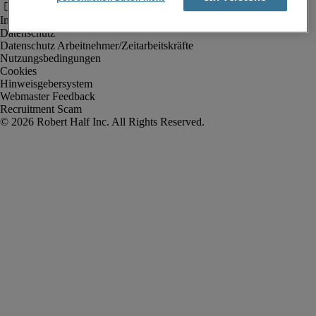
Impressum
Datenschutz
Datenschutz Arbeitnehmer/Zeitarbeitskräfte
Nutzungsbedingungen
Cookies
Hinweisgebersystem
Webmaster Feedback
Recruitment Scam