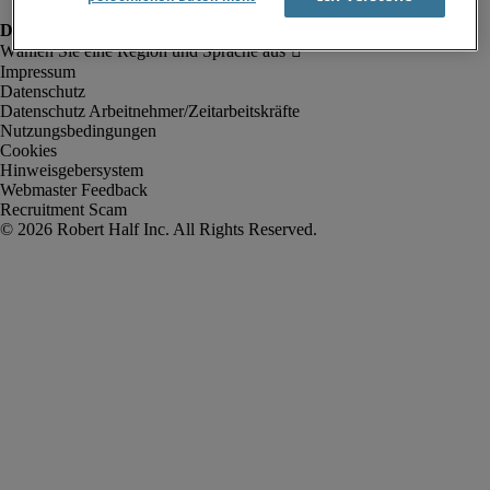
Impressum
Datenschutz
Datenschutz Arbeitnehmer/Zeitarbeitskräfte
Nutzungsbedingungen
Cookies
Hinweisgebersystem
Webmaster Feedback
Recruitment Scam