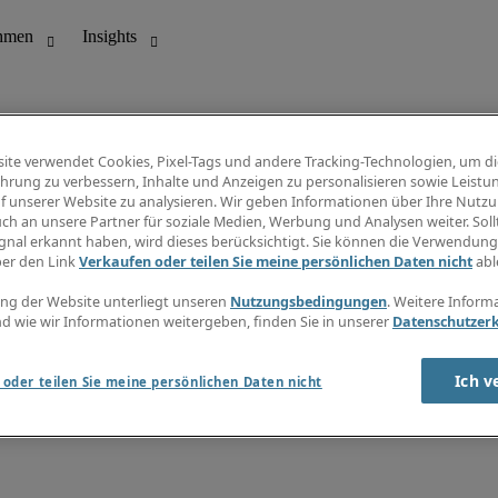
ite verwendet Cookies, Pixel-Tags und andere Tracking-Technologien, um di
hrung zu verbessern, Inhalte und Anzeigen zu personalisieren sowie Leistu
f unserer Website zu analysieren. Wir geben Informationen über Ihre Nutz
ungswesen
Info Center
ch an unsere Partner für soziale Medien, Werbung und Analysen weiter. Sollt
Jobübersicht
gnal erkannt haben, wird dieses berücksichtigt. Sie können die Verwendun
Bereich
Gehaltsübersicht
ber den Link
Verkaufen oder teilen Sie meine persönlichen Daten nicht
abl
E-Learning
Newsletter
ng der Website unterliegt unseren
Nutzungsbedingungen
. Weitere Inform
d wie wir Informationen weitergeben, finden Sie in unserer
Datenschutzer
Ich v
oder teilen Sie meine persönlichen Daten nicht
zungsbedingungen
Cookies