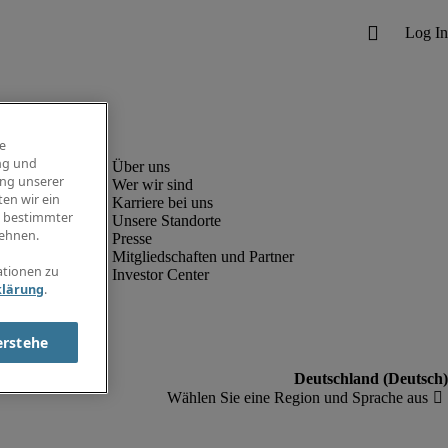
e
ng und
ung unserer
Wer wir sind
en wir ein
Karriere bei uns
g bestimmter
Unsere Standorte
ehnen.
Presse
Mitgliedschaften und Partner
ationen zu
Investor Center
klärung
.
erstehe