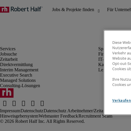
Diese Webs
Nutzererfa
Verkehr au
Jobsuche
Finanz- & Rechn
Website au
Zeitarbeit
IT-Bereich
Opt-out-Si
Direktvermittlung
Kaufmännischer 
Cookies ü
Interim Management
Legal
Executive Search
Ihre Nutzu
Managed Solutions
Cookies un
Consulting-Lösungen
Verkaufen 
Impressum
Datenschutz
Datenschutz Arbeitnehmer/Zeitarbeitskräfte
Nut
Hinweisgebersystem
Webmaster Feedback
Recruitment Scam