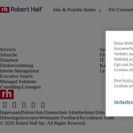
Diese Webs
Nutzererfa
Verkehr au
Jobsuche
Finanz- & Rechn
Website au
Zeitarbeit
IT-Bereich
Opt-out-Si
Direktvermittlung
Kaufmännischer 
Cookies ü
Interim Management
Legal
Executive Search
Ihre Nutzu
Managed Solutions
Cookies un
Consulting-Lösungen
Verkaufen 
Impressum
Datenschutz
Datenschutz Arbeitnehmer/Zeitarbeitskräfte
Nut
Hinweisgebersystem
Webmaster Feedback
Recruitment Scam