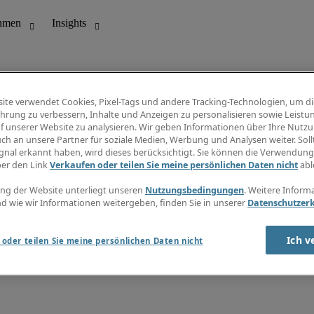
ite verwendet Cookies, Pixel-Tags und andere Tracking-Technologien, um di
hrung zu verbessern, Inhalte und Anzeigen zu personalisieren sowie Leistu
f unserer Website zu analysieren. Wir geben Informationen über Ihre Nutz
ungswesen
Info Center
ch an unsere Partner für soziale Medien, Werbung und Analysen weiter. Sollt
Jobübersicht
gnal erkannt haben, wird dieses berücksichtigt. Sie können die Verwendun
Bereich
Gehaltsübersicht
ber den Link
Verkaufen oder teilen Sie meine persönlichen Daten nicht
abl
E-Learning
Newsletter
ng der Website unterliegt unseren
Nutzungsbedingungen
. Weitere Inform
d wie wir Informationen weitergeben, finden Sie in unserer
Datenschutzer
Ich v
oder teilen Sie meine persönlichen Daten nicht
zungsbedingungen
Cookies