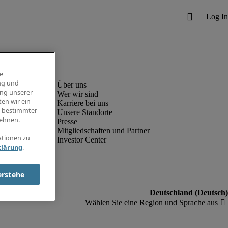
e
ng und
ung unserer
Wer wir sind
en wir ein
Karriere bei uns
g bestimmter
Unsere Standorte
ehnen.
Presse
Mitgliedschaften und Partner
ationen zu
Investor Center
klärung
.
erstehe