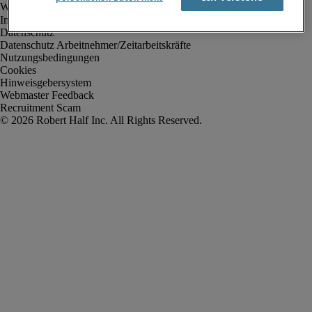
Impressum
Datenschutz
Datenschutz Arbeitnehmer/Zeitarbeitskräfte
Nutzungsbedingungen
Cookies
Hinweisgebersystem
Webmaster Feedback
Recruitment Scam