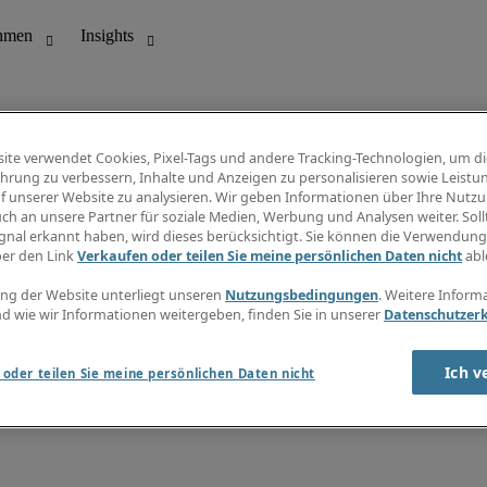
ite verwendet Cookies, Pixel-Tags und andere Tracking-Technologien, um di
hrung zu verbessern, Inhalte und Anzeigen zu personalisieren sowie Leistu
f unserer Website zu analysieren. Wir geben Informationen über Ihre Nutz
ungswesen
Info Center
ch an unsere Partner für soziale Medien, Werbung und Analysen weiter. Sollt
Jobübersicht
gnal erkannt haben, wird dieses berücksichtigt. Sie können die Verwendun
Bereich
Gehaltsübersicht
ber den Link
Verkaufen oder teilen Sie meine persönlichen Daten nicht
abl
E-Learning
Newsletter
ng der Website unterliegt unseren
Nutzungsbedingungen
. Weitere Inform
d wie wir Informationen weitergeben, finden Sie in unserer
Datenschutzer
Ich v
oder teilen Sie meine persönlichen Daten nicht
zungsbedingungen
Cookies