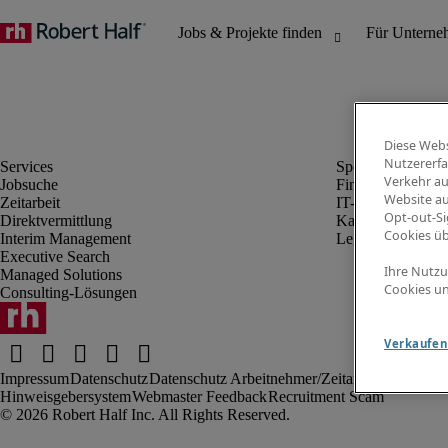
Diese Webs
Nutzererfa
Verkehr au
Jobsuche
Finanz- & Rechn
Website au
Zeitarbeit
IT-Bereich
Opt-out-Si
Direktvermittlung
Kaufmännischer 
Cookies ü
Interim Management
Legal
Executive Search
Ihre Nutzu
Managed Solutions
Cookies un
Consulting-Lösungen
Verkaufen 
Impressum
Datenschutz
Datenschutz Arbeitnehmer/Zeitarbeitskräfte
Nut
Hinweisgebersystem
Webmaster Feedback
Recruitment Scam