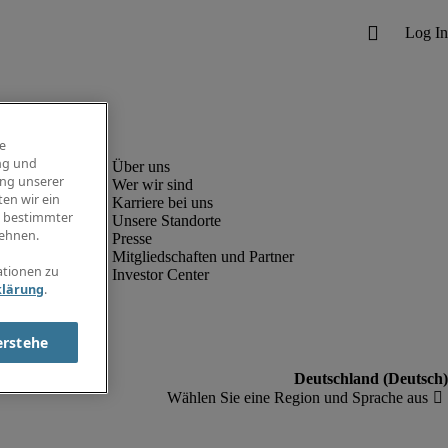
e
ng und
ung unserer
Wer wir sind
en wir ein
Karriere bei uns
g bestimmter
Unsere Standorte
ehnen.
Presse
Mitgliedschaften und Partner
ationen zu
Investor Center
klärung
.
erstehe