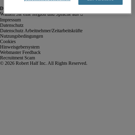
Impressum
Datenschutz
Datenschutz Arbeitnehmer/Zeitarbeitskräfte
Nutzungsbedingungen
Cookies
Hinweisgebersystem
Webmaster Feedback
Recruitment Scam