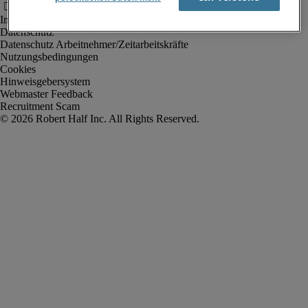
Impressum
Datenschutz
Datenschutz Arbeitnehmer/Zeitarbeitskräfte
Nutzungsbedingungen
Cookies
Hinweisgebersystem
Webmaster Feedback
Recruitment Scam